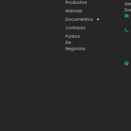
Productos
Sa
Do
Noticias
Documentos
Contacto
Puntos
De
Negocios