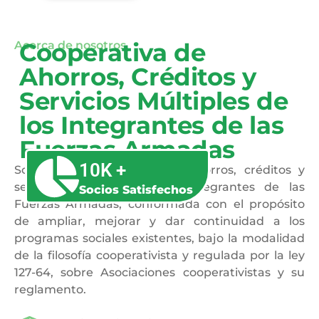
Cooperativa de
Acerca de nosotros
Ahorros, Créditos y
Servicios Múltiples de
los Integrantes de las
Fuerzas Armadas
10K +
Somos una cooperativa de ahorros, créditos y
servicios múltiples de los integrantes de las
Socios Satisfechos
Fuerzas Armadas, conformada con el propósito
de ampliar, mejorar y dar continuidad a los
programas sociales existentes, bajo la modalidad
de la filosofía cooperativista y regulada por la ley
127-64, sobre Asociaciones cooperativistas y su
reglamento.