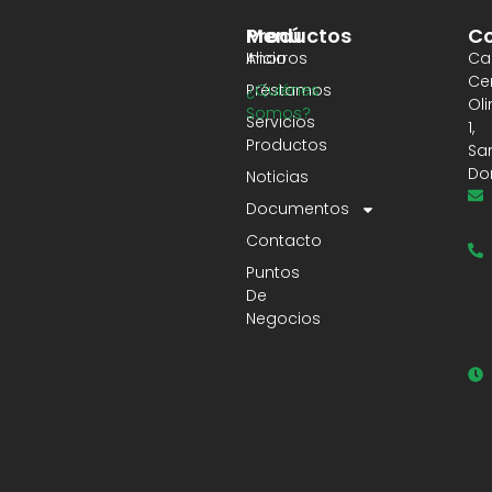
Productos
Menú
Co
Ahorros
Inicio
Cal
Ce
Préstamos
¿Quiénes
Ol
Somos?
Servicios
1,
Productos
Sa
Do
Noticias
Documentos
Contacto
Puntos
De
Negocios