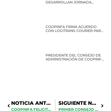
DESARROLLAN JORNADA
ACADÉMICA EN COOPINFA
COOPINFA FIRMA ACUERDO
CON LOGITRANS COURIER PARA
BENEFICIO DE SUS SOCIOS
PRESIDENTE DEL CONSEJO DE
ADMINISTRACIÓN DE COOPINFA
RECIBE RECONOCIMIENTO EN
CLAUSURA DEL PRIMER
DIPLOMADO EN HISTORIA
MILITAR
NOTICIA ANTERIOR
SIGUIENTE NOTICIA
COOPINFA FELICITA A SUS SOCIOS MARINEROS POR LOGRO EN LA COPA DAVIS 2026
PRIMER CONSEJO AMPLIADO DE 2026 CON LOS NUEVOS INTEGRANTES ELECTOS EN LA VIII ASAMBLEA GENERAL