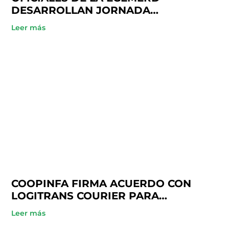
DESARROLLAN JORNADA
ACADÉMICA EN COOPINFA
Leer más
COOPINFA FIRMA ACUERDO CON
LOGITRANS COURIER PARA
BENEFICIO DE SUS SOCIOS
Leer más