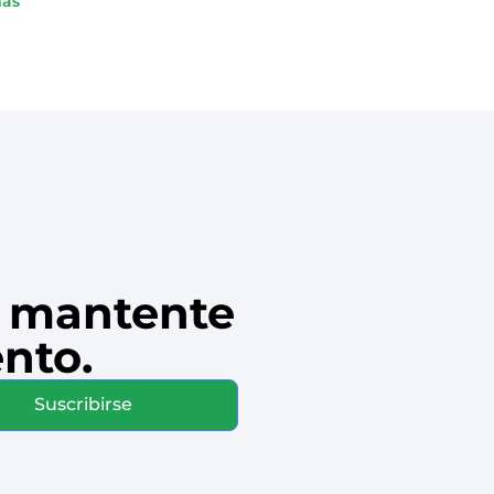
más
IOS
y mantente
nto.
Suscribirse