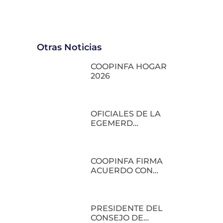
Otras Noticias
COOPINFA HOGAR
2026
OFICIALES DE LA
EGEMERD
DESARROLLAN
JORNADA ACADÉMICA
EN COOPINFA
COOPINFA FIRMA
ACUERDO CON
LOGITRANS COURIER
PARA BENEFICIO DE
SUS SOCIOS
PRESIDENTE DEL
CONSEJO DE