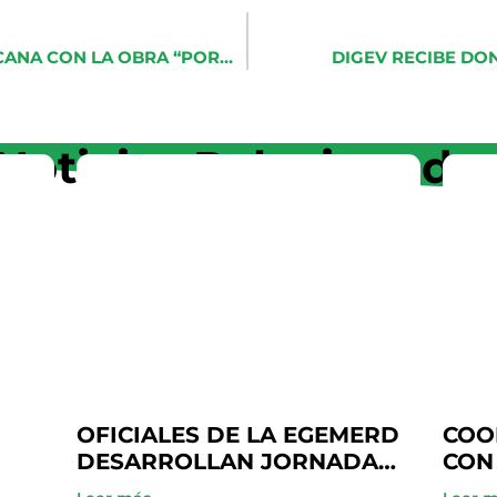
COOPINFA PROMUEVE LA CULTURA DOMINICANA CON LA OBRA “POR LA PATRIA CANTANDO” DE LA AGRUPACIÓN TEATRAL CALÍOPE
DIGEV RECIBE DO
Noticias Relacionada
OFICIALES DE LA EGEMERD
COO
DESARROLLAN JORNADA
CON
ACADÉMICA EN COOPINFA
PAR