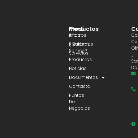
Productos
Menú
Co
Ahorros
Inicio
Cal
Ce
Préstamos
¿Quiénes
Ol
Somos?
Servicios
1,
Productos
Sa
Do
Noticias
Documentos
Contacto
Puntos
De
Negocios