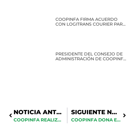
COOPINFA FIRMA ACUERDO
CON LOGITRANS COURIER PARA
BENEFICIO DE SUS SOCIOS
PRESIDENTE DEL CONSEJO DE
ADMINISTRACIÓN DE COOPINFA
RECIBE RECONOCIMIENTO EN
CLAUSURA DEL PRIMER
DIPLOMADO EN HISTORIA
MILITAR
NOTICIA ANTERIOR
SIGUIENTE NOTICIA
COOPINFA REALIZA IMPORTANTES DONACIONES A UNIDADES MILITARES DEL PAÍS
COOPINFA DONA EQUIPOS A LA 4TA. BRIGADA DE INFANTERÍA DEL EJÉRCITO EN MAO