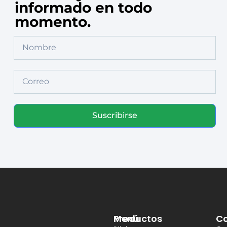
informado en todo
momento.
Suscribirse
Productos
Menú
Co