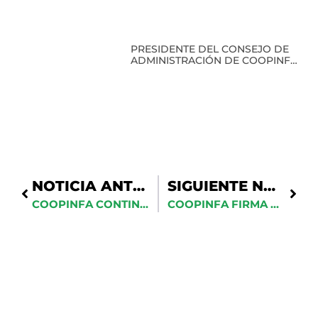
PRESIDENTE DEL CONSEJO DE
ADMINISTRACIÓN DE COOPINFA
RECIBE RECONOCIMIENTO EN
CLAUSURA DEL PRIMER
DIPLOMADO EN HISTORIA
MILITAR
NOTICIA ANTERIOR
SIGUIENTE NOTICIA
COOPINFA CONTINÚA ENTREGA DE ÚTILES ESCOLARES A DEPENDENCIAS MILITARES
COOPINFA FIRMA ACUERDO DE COLABORACIÓN CON CONSTRUCTORA MAH PARA FACILITAR ADQUISICIÓN DE VIVIENDAS A SUS SOCIOS