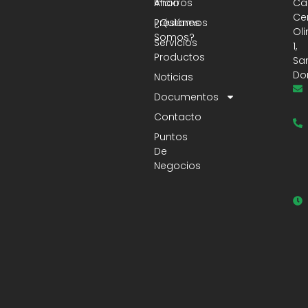
Ahorros
Inicio
Cal
Ce
Préstamos
¿Quiénes
Ol
Somos?
Servicios
1,
Productos
Sa
Do
Noticias
Documentos
Contacto
Puntos
De
Negocios