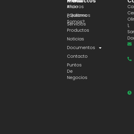
Productos
Menú
Co
Ahorros
Inicio
Cal
Ce
Préstamos
¿Quiénes
Ol
Somos?
Servicios
1,
Productos
Sa
Do
Noticias
Documentos
Contacto
Puntos
De
Negocios