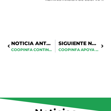
RECIBE RECONOCIMIENTO EN
CLAUSURA DEL PRIMER
DIPLOMADO EN HISTORIA
MILITAR
NOTICIA ANTERIOR
SIGUIENTE NOTICIA
COOPINFA CONTINÚA ELECCIÓN DE DELEGADOS CON JORNADA EN LA 5TA. BRIGADA DE INFANTERÍA DEL EJÉRCITO EN BARAHONA
COOPINFA APOYA LA EDUCACIÓN MILITAR CON APADRINAMIENTO DE AULA EN EL COMFLOT