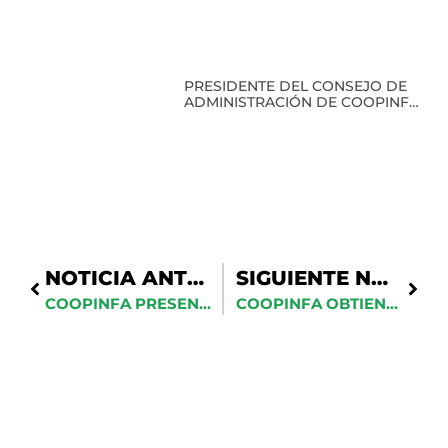
BENEFICIO DE SUS SOCIOS
PRESIDENTE DEL CONSEJO DE
ADMINISTRACIÓN DE COOPINFA
RECIBE RECONOCIMIENTO EN
CLAUSURA DEL PRIMER
DIPLOMADO EN HISTORIA
MILITAR
NOTICIA ANTERIOR
SIGUIENTE NOTICIA
COOPINFA PRESENTE EN EL CONGRESO MUNDIAL DE DERECHO
COOPINFA OBTIENE NOMINACIÓN DE FINALISTA EN LOS 12VOS. PREMIOS LATAM DIGITAL 2025 POR SU LIDERAZGO EN INCLUSIÓN FINANCIERA DIGITAL