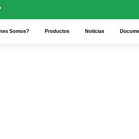
p
nes Somos?
Productos
Noticias
Docume
EL CONSEJO DE ADMI
A RECIBE VISITA DE 