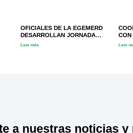
OFICIALES DE LA EGEMERD
COO
DESARROLLAN JORNADA
CON
ACADÉMICA EN COOPINFA
PARA
Leer más
Leer m
SOC
te a nuestras noticias y