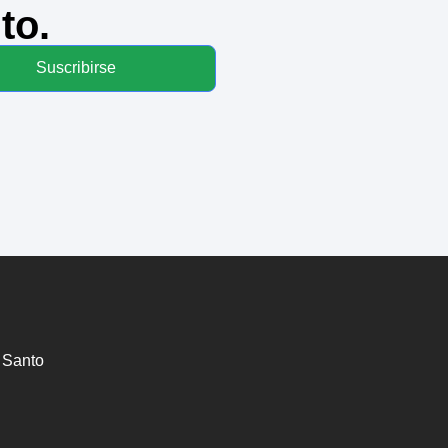
to.
Suscribirse
 Santo