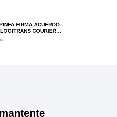
PINFA FIRMA ACUERDO
 LOGITRANS COURIER
 BENEFICIO DE SUS
ás
IOS
 mantente