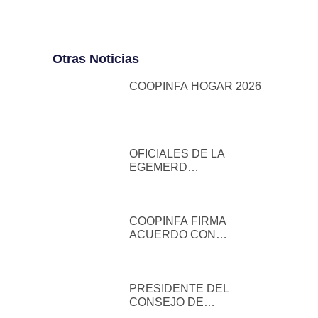
Otras Noticias
COOPINFA HOGAR 2026
OFICIALES DE LA
EGEMERD
DESARROLLAN
JORNADA ACADÉMICA
EN COOPINFA
COOPINFA FIRMA
ACUERDO CON
LOGITRANS COURIER
PARA BENEFICIO DE
SUS SOCIOS
PRESIDENTE DEL
CONSEJO DE
ADMINISTRACIÓN DE