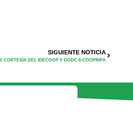
COOPINFA RECIBE
RECONOCIMIENTO EN
CLAUSURA DEL PRIMER
DIPLOMADO EN
HISTORIA MILITAR
SIGUIENTE NOTICIA
DE CORTESÍA DEL IDECOOP Y DGDC A COOPINFA