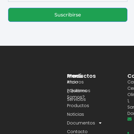
Suscribirse
Productos
Menú
Co
Ahorros
Inicio
Cal
Ce
Préstamos
¿Quiénes
Ol
Somos?
Servicios
1,
Productos
Sa
Do
Noticias
Documentos
Contacto