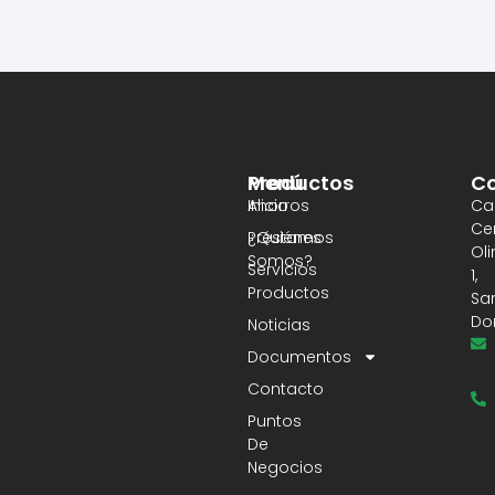
Productos
Menú
Co
Ahorros
Inicio
Cal
Ce
Préstamos
¿Quiénes
Ol
Somos?
Servicios
1,
Productos
Sa
Do
Noticias
Documentos
Contacto
Puntos
De
Negocios